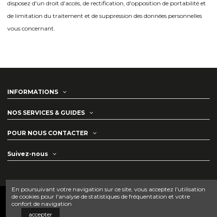
disposez d'un droit d'accès, de rectification, d'opposition de portabilité et
de limitation du traitement et de suppression des données personnelles
vous concernant.
INFORMATIONS
NOS SERVICES & GUIDES
POUR NOUS CONTACTER
Suivez-nous
En poursuivant votre navigation sur ce site, vous acceptez l'utilisation
de cookies pour l'analyse de statistiques de fréquentation et votre
confort de navigation
accepter
© 2021 JARDIMAN •
MENTIONS LÉGALES
•
CONDITIONS GÉNÉRALES DES VENTES
•