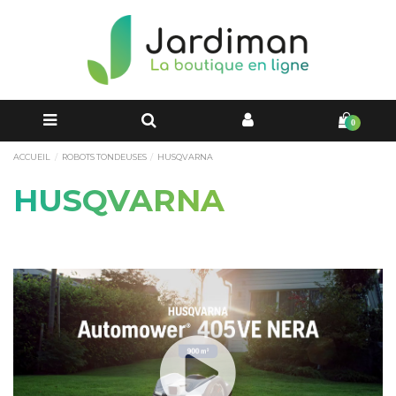
0
ACCUEIL
ROBOTS TONDEUSES
HUSQVARNA
HUSQVARNA