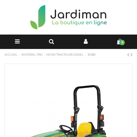
0
ACCUEIL
MATERIEL PRO
MICRO TRACTEURS DIESEL
3038E