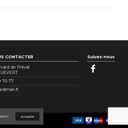
US CONTACTER
Suivez-nous
evard de Préval
QUEVERT
9 70 77
rdiman.fr
gation
accepter