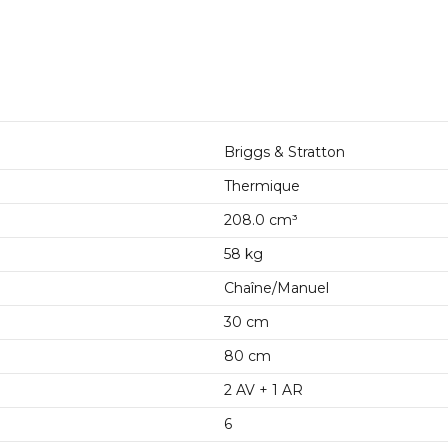
Briggs & Stratton
Thermique
208.0 cm³
58 kg
Chaîne/Manuel
30 cm
80 cm
2 AV + 1 AR
6