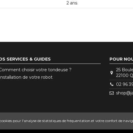
2 ans
OS SERVICES & GUIDES
POUR NO
Comment choisir votre tondeuse ?
25 Boul
22100 
Installation de votre robot
02 96 3
shop@ja
 cookies pour l'analyse de statistiques de fréquentation et votre confort de navi
S
•
POLITIQUE DE CONFIDENTIALITÉ