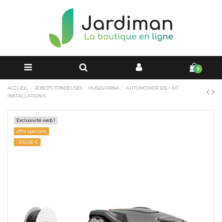
0
ACCUEIL
ROBOTS TONDEUSES
HUSQVARNA
AUTOMOWER 305 + KIT
INSTALLATION S
Exclusivité web !
offre spéciale
-300,00 €