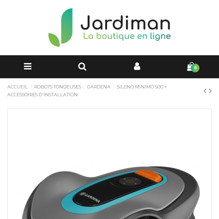
0
ACCUEIL
ROBOTS TONDEUSES
GARDENA
SILENO MINIMO 500 +
ACCESSOIRES D'INSTALLATION