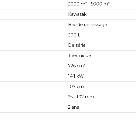
3000 m² - 5000 m²
Kawasaki
Bac de ramassage
300 L
De série
Thermique
726 cm³
14.1 kW
107 cm
25 - 102 mm
2 ans