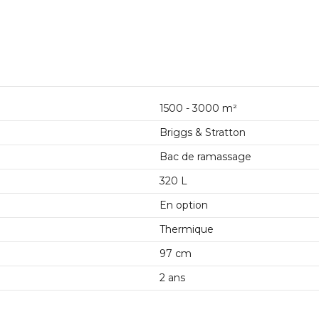
1500 - 3000 m²
Briggs & Stratton
Bac de ramassage
320 L
En option
Thermique
97 cm
2 ans